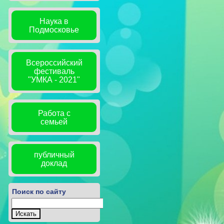
Наука в
Подмосковье
Всероссийский
фестиваль
"УМКА - 2021"
Работа с
семьей
публичный
доклад
Поиск по сайту