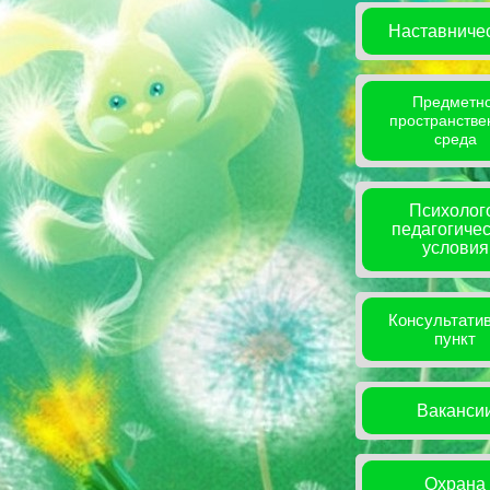
Наставниче
Предметно
пространстве
среда
Психолог
педагогиче
условия
Консультати
пункт
Ваканси
Охрана