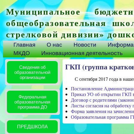
Муниципальное бюджетн
общеобразовательная шко
стрелковой дивизии» дошк
Главная
О нас
Новости
Информац
МКДО
Инновационная деятельность
ГКП (группа кратко
Сведения об
образовательной
организации
С сентября 2017 года в нашем
Постановление Администрации
Приказ УО об открытии ГКП в
Федеральная
Договор с родителями (законн
образовательная
Листы согласия на обработку
программа ДО
Форма заявления на зачислен
Образовательная программа 
ПРЕДШКОЛА