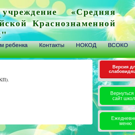
 учреждение «Средняя
йской Краснознаменной
к"
м ребенка
Контакты
НОКОД
ВСОКО
Версия д
слабовидя
КП).
Вернуться
сайт шко
Ежедневн
меню