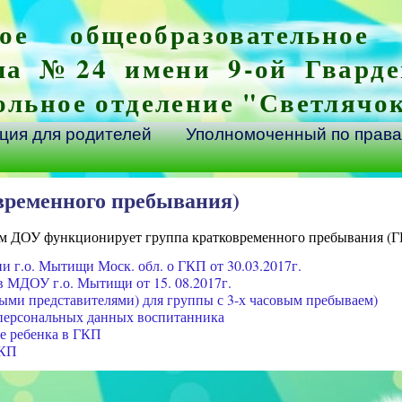
ое общеобразовательное
ла №24 имени 9-ой Гварде
ольное отделение "Светлячо
ия для родителей
Уполномоченный по права
временного пребывания)
 ДОУ функционирует группа кратковременного пребывания (Г
 г.о. Мытищи Моск. обл. о ГКП от 30.03.2017г.
 МДОУ г.о. Мытищи от 15. 08.2017г.
ыми представителями) для группы с 3-х часовым пребываем)
 персональных данных воспитанника
ие ребенка в ГКП
ГКП