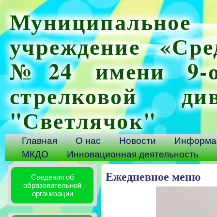
Муниципальное 
учреждение «Сре
№24 имени 9-ой
стрелковой ди
"Светлячок"
Главная
О нас
Новости
Информац
МКДО
Инновационная деятельность
Ежедневное меню
Сведения об
образовательной
организации