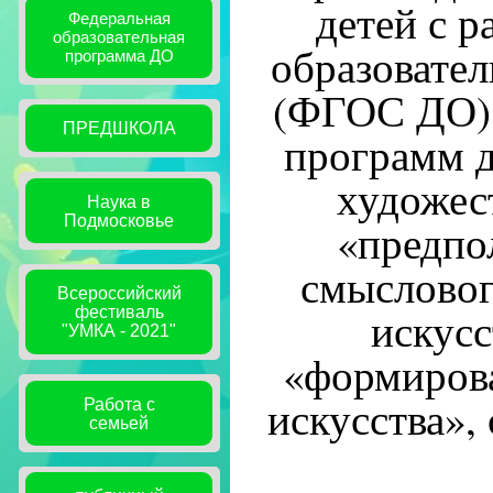
детей с р
Федеральная
образовательная
образовате
программа ДО
(ФГОС ДО) 
ПРЕДШКОЛА
программ д
художест
Наука в
Подмосковье
«предпо
смысловог
Всероссийский
искусс
фестиваль
"УМКА - 2021"
«формирова
искусства»,
Работа с
семьей