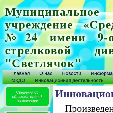
Муниципальное 
учреждение «Сре
№24 имени 9-ой
стрелковой ди
"Светлячок"
Главная
О нас
Новости
Информац
МКДО
Инновационная деятельность
Инновацион
Сведения об
образовательной
организации
Произведен