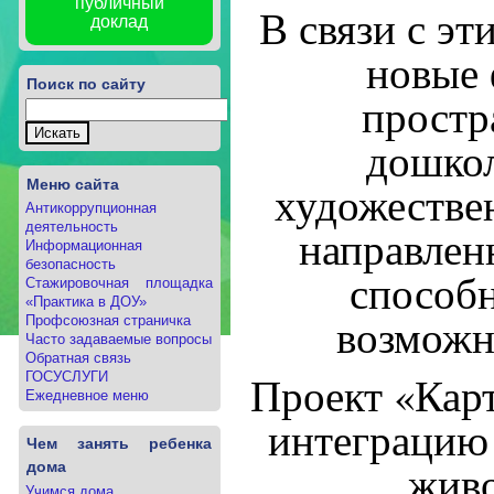
публичный
В связи с э
доклад
новые 
Поиск по сайту
простр
дошкол
Меню сайта
художестве
Антикоррупционная
деятельность
направлен
Информационная
безопасность
способн
Стажировочная площадка
«Практика в ДОУ»
возможн
Профсоюзная страничка
Часто задаваемые вопросы
Обратная связь
Проект «Карт
ГОСУСЛУГИ
Ежедневное меню
интеграцию
Чем занять ребенка
живо
дома
Учимся дома