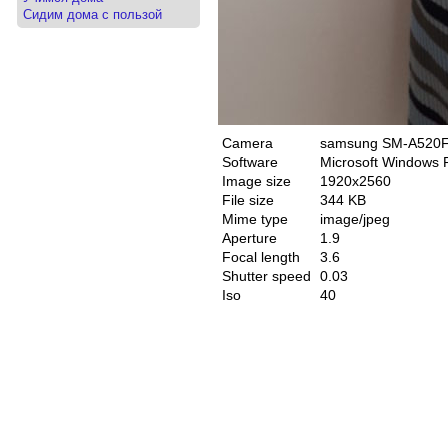
Сидим дома с пользой
Camera
samsung SM-A520
Software
Microsoft Windows 
Image size
1920x2560
File size
344 KB
Mime type
image/jpeg
Aperture
1.9
Focal length
3.6
Shutter speed
0.03
Iso
40