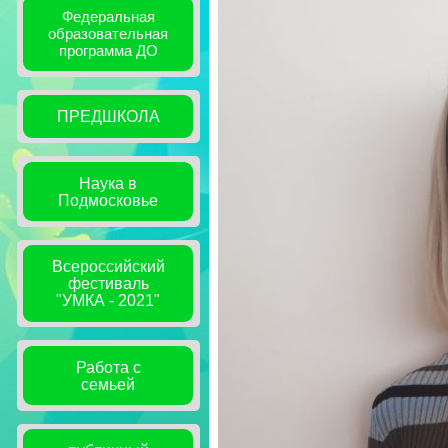
Федеральная
образовательная
программа ДО
ПРЕДШКОЛА
Наука в
Подмосковье
Всероссийский
фестиваль
"УМКА - 2021"
Работа с
семьей