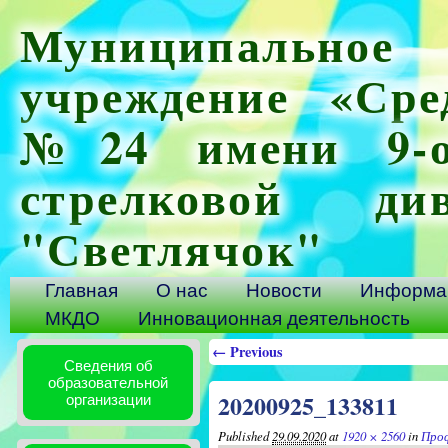
Муниципальное 
учреждение «Сре
№24 имени 9-ой
стрелковой ди
"Светлячок"
Главная
О нас
Новости
Информац
МКДО
Инновационная деятельность
← Previous
Сведения об
образовательной
20200925_133811
организации
Published
29.09.2020
at
1920 × 2560
in
Про