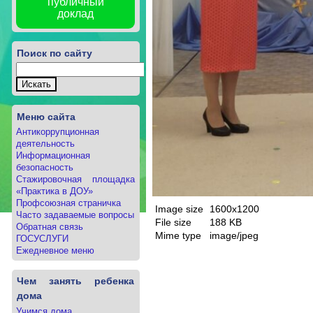
публичный
доклад
Поиск по сайту
Меню сайта
Антикоррупционная
деятельность
Информационная
безопасность
Стажировочная площадка
«Практика в ДОУ»
Профсоюзная страничка
Image size
1600x1200
Часто задаваемые вопросы
File size
188 KB
Обратная связь
Mime type
image/jpeg
ГОСУСЛУГИ
Ежедневное меню
Чем занять ребенка
дома
Учимся дома