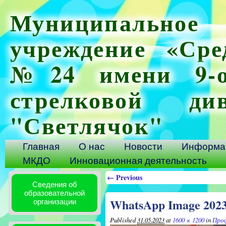
Муниципальное 
учреждение «Сре
№24 имени 9-ой
стрелковой ди
"Светлячок"
Главная
О нас
Новости
Информац
МКДО
Инновационная деятельность
← Previous
Сведения об
образовательной
WhatsApp Image 2023-
организации
Published
31.05.2023
at
1600 × 1200
in
Про