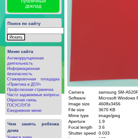
публичный
доклад
Поиск по сайту
Меню сайта
Антикоррупционная
деятельность
Информационная
безопасность
Стажировочная площадка
«Практика в ДОУ»
Профсоюзная страничка
Camera
samsung SM-A520
Часто задаваемые вопросы
Software
Microsoft Windows 
Обратная связь
Image size
4608x3456
ГОСУСЛУГИ
File size
3670 KB
Ежедневное меню
Mime type
image/jpeg
Aperture
1.9
Чем занять ребенка
Focal length
3.6
дома
Shutter speed
0.033
Учимся дома