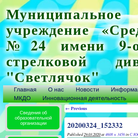
Муниципальное 
учреждение «Сре
№24 имени 9-ой
стрелковой ди
"Светлячок"
Главная
О нас
Новости
Информац
МКДО
Инновационная деятельность
← Previous
Сведения об
образовательной
20200324_152332
организации
Published
29.03.2020
at
4608 × 3456
in
С Юб