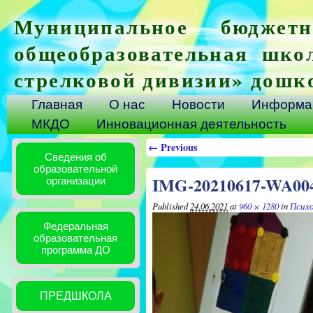
Муниципальное бюджетн
общеобразовательная шко
стрелковой дивизии» дошк
Главная
О нас
Новости
Информац
МКДО
Инновационная деятельность
← Previous
Сведения об
образовательной
IMG-20210617-WA00
организации
Published
24.06.2021
at
960 × 1280
in
Психо
Федеральная
образовательная
программа ДО
ПРЕДШКОЛА