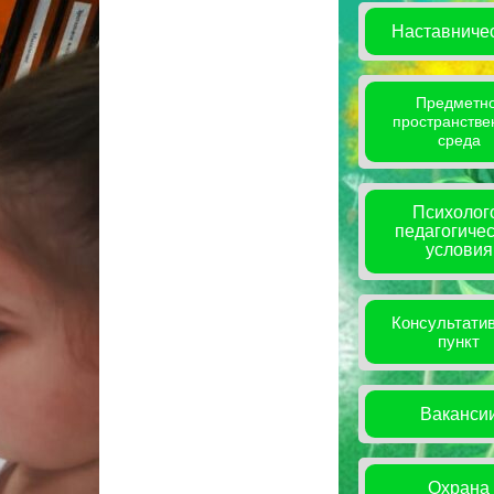
Наставниче
Предметно
пространстве
среда
Психолог
педагогиче
условия
Консультати
пункт
Ваканси
Охрана