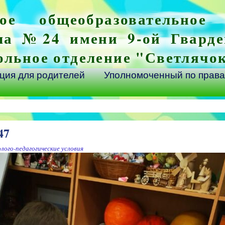
ое общеобразовательное
ла №24 имени 9-ой Гварде
ольное отделение "Светлячо
ия для родителей
Уполномоченный по права
47
лого-педагогические условия