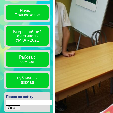
Наука в
Подмосковье
Всероссийский
фестиваль
"УМКА - 2021"
Работа с
семьей
публичный
доклад
Поиск по сайту