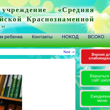
 учреждение «Средняя
йской Краснознаменной
к"
м ребенка
Контакты
НОКОД
ВСОКО
Next →
Версия д
слабовидя
Вернуться
сайт шко
Ежедневн
меню